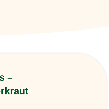
s –
rkraut