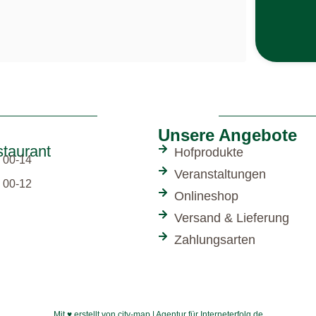
Unsere Angebote
taurant
Hofprodukte
 00-14
Veranstaltungen
 00-12
Onlineshop
Versand & Lieferung
Zahlungsarten
Mit ♥ erstellt von city-map | Agentur für Interneterfolg.de