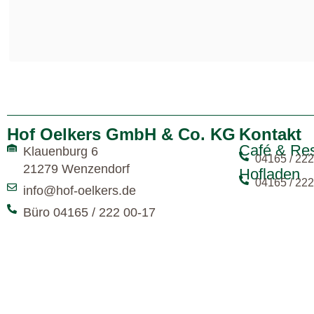
Hof Oelkers GmbH & Co. KG
Kontakt
Café & Res
Klauenburg 6
04165 / 222
21279 Wenzendorf
Hofladen
04165 / 222
info@hof-oelkers.de
Büro 04165 / 222 00-17