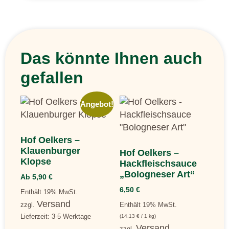
Das könnte Ihnen auch
gefallen
Angebot!
Hof Oelkers –
Klauenburger
Hof Oelkers –
Klopse
Hackfleischsauce
„Bologneser Art“
Ab
5,90
€
6,50
€
Enthält 19% MwSt.
Versand
zzgl.
Enthält 19% MwSt.
Lieferzeit: 3-5 Werktage
(
14,13
€
/ 1 kg)
Versand
zzgl.