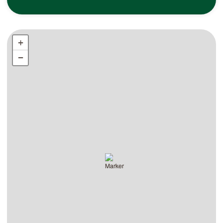
+
+
−
−