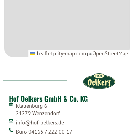
Leaflet
Leaflet
city-map.com
city-map.com
OpenStreetMap
OpenStreetMap
|
|
| ©
| ©
Hof Oelkers GmbH & Co. KG
Klauenburg 6
21279 Wenzendorf
info@hof-oelkers.de
Büro 04165 / 222 00-17