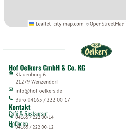
Leaflet
Leaflet
city-map.com
city-map.com
OpenStreetMap
OpenStreetMap
|
|
| ©
| ©
Hof Oelkers GmbH & Co. KG
Klauenburg 6
21279 Wenzendorf
info@hof-oelkers.de
Büro 04165 / 222 00-17
Kontakt
Café & Restaurant
04165 / 222 00-14
Hofladen
04165 / 222 00-12