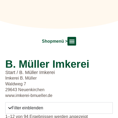
Shopmenü >
Shop Startseite
Dekoration & Floristik
Unsere Marken
B. Müller Imkerei
Start
/ B. Müller Imkerei
Imkerei B. Müller
Waldweg 7
29643 Neuenkirchen
www.imkerei-bmueller.de
Filter einblenden
1–12 von 94 Ergebnissen werden angezeigt