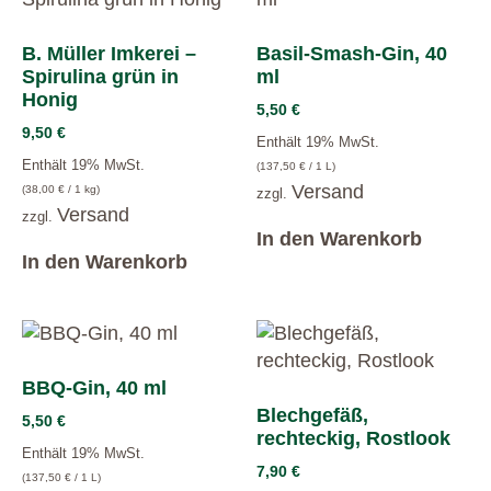
B. Müller Imkerei –
Basil-Smash-Gin, 40
Spirulina grün in
ml
Honig
5,50
€
9,50
€
Enthält 19% MwSt.
Enthält 19% MwSt.
(
137,50
€
/ 1 L)
Versand
(
38,00
€
/ 1 kg)
zzgl.
Versand
zzgl.
In den Warenkorb
In den Warenkorb
BBQ-Gin, 40 ml
Blechgefäß,
5,50
€
rechteckig, Rostlook
Enthält 19% MwSt.
7,90
€
(
137,50
€
/ 1 L)