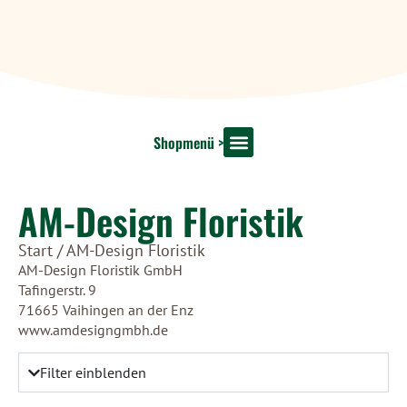
Shopmenü >
Shop Startseite
Dekoration & Floristik
Unsere Marken
AM-Design Floristik
Start
/ AM-Design Floristik
AM-Design Floristik GmbH
Tafingerstr. 9
71665 Vaihingen an der Enz
www.amdesigngmbh.de
Filter einblenden