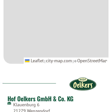
Leaflet
Leaflet
city-map.com
city-map.com
OpenStreetMap
OpenStreetMap
|
|
| ©
| ©
Hof Oelkers GmbH & Co. KG
Klauenburg 6
21279 Wenzendorf