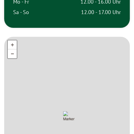
Mo - Fr
12.00 - 16.00 Uhr
Sa - So
12.00 - 17.00 Uhr
+
+
−
−