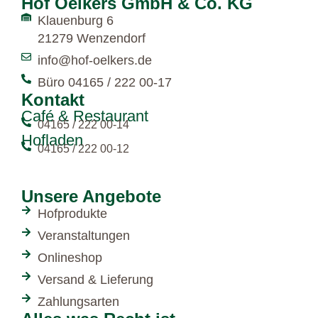
Hof Oelkers GmbH & Co. KG
Klauenburg 6
21279 Wenzendorf
info@hof-oelkers.de
Büro 04165 / 222 00-17
Kontakt
Café & Restaurant
04165 / 222 00-14
Hofladen
04165 / 222 00-12
Unsere Angebote
Hofprodukte
Veranstaltungen
Onlineshop
Versand & Lieferung
Zahlungsarten