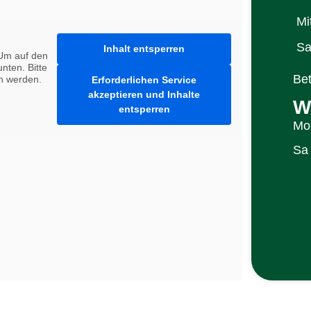
Mi
Sa
Inhalt entsperren
 Um auf den
unten. Bitte
Bet
en werden.
Erforderlichen Service
akzeptieren und Inhalte
W
entsperren
Mo 
Sa