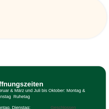
ffnungszeiten
ruar & März und Juli bis Oktober: Montag &
enstag Ruhetag
ntag, Dienstag:
Geschlossen