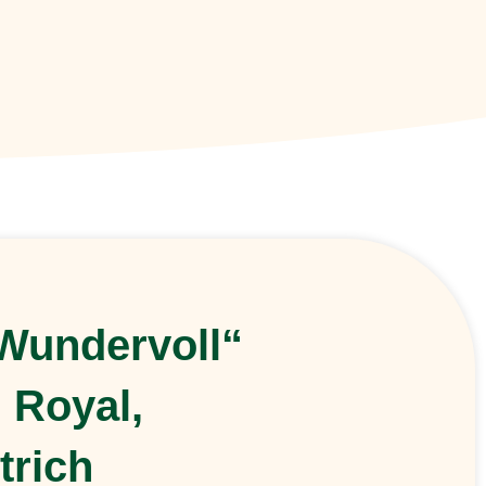
Wundervoll“
 Royal,
trich