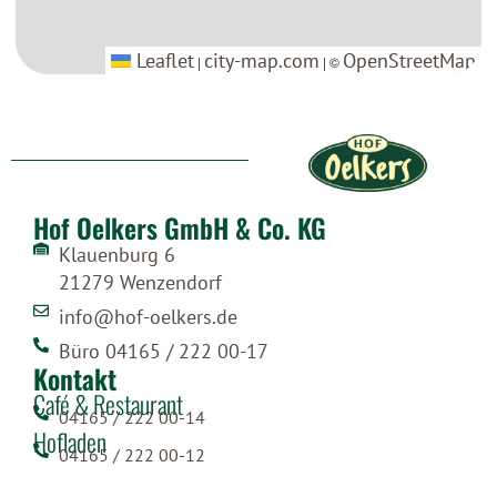
Leaflet
Leaflet
city-map.com
city-map.com
OpenStreetMap
OpenStreetMap
|
|
| ©
| ©
Hof Oelkers GmbH & Co. KG
Klauenburg 6
21279 Wenzendorf
info@hof-oelkers.de
Büro 04165 / 222 00-17
Kontakt
Café & Restaurant
04165 / 222 00-14
Hofladen
04165 / 222 00-12