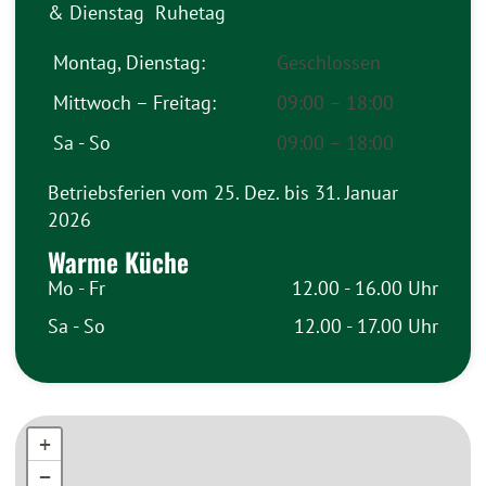
& Dienstag Ruhetag
Montag, Dienstag:
Geschlossen
Mittwoch – Freitag:
09:00 – 18:00
Sa - So
09:00 – 18:00
Betriebsferien vom 25. Dez. bis 31. Januar
2026
Warme Küche
Mo - Fr
12.00 - 16.00 Uhr
Sa - So
12.00 - 17.00 Uhr
+
+
−
−