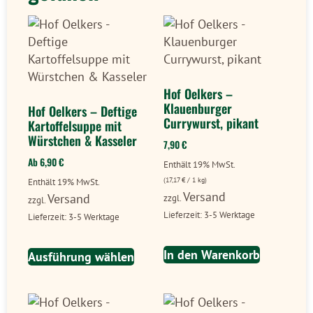
Hof Oelkers –
Klauenburger
Hof Oelkers – Deftige
Currywurst, pikant
Kartoffelsuppe mit
Würstchen & Kasseler
7,90
€
Ab
6,90
€
Enthält 19% MwSt.
(
17,17
€
/ 1 kg)
Enthält 19% MwSt.
Versand
Versand
zzgl.
zzgl.
Lieferzeit: 3-5 Werktage
Lieferzeit: 3-5 Werktage
In den Warenkorb
Ausführung wählen