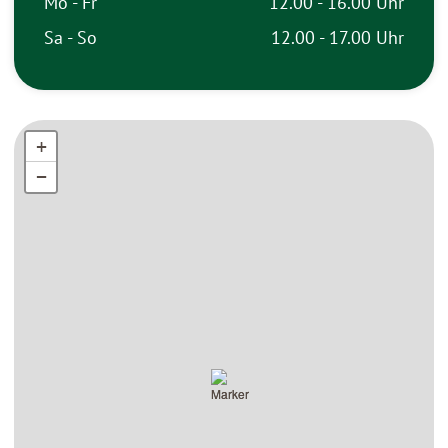
Mo - Fr
12.00 - 16.00 Uhr
Sa - So
12.00 - 17.00 Uhr
+
+
−
−