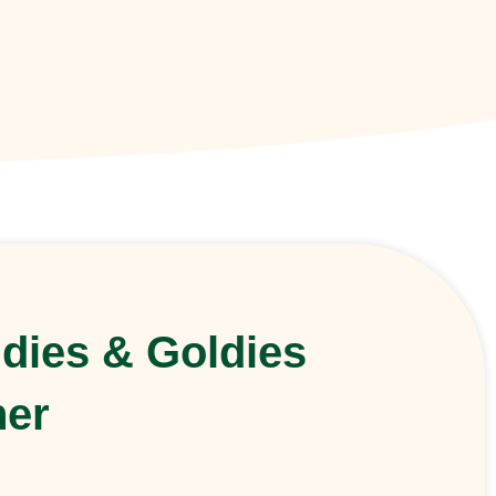
ldies & Goldies
ner