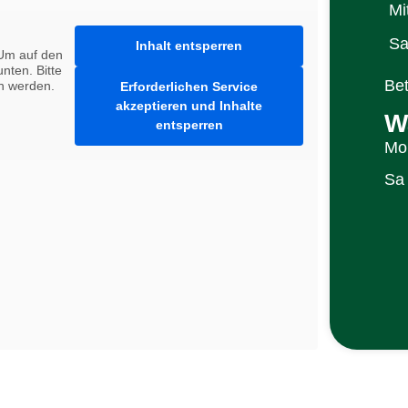
Mi
Sa
Inhalt entsperren
 Um auf den
unten. Bitte
Bet
en werden.
Erforderlichen Service
akzeptieren und Inhalte
W
entsperren
Mo 
Sa