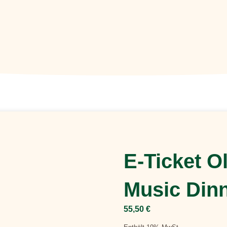
E-Ticket O
Music Din
55,50
€