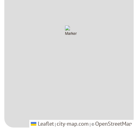
Leaflet
Leaflet
city-map.com
city-map.com
OpenStreetMap
OpenStreetMap
|
|
| ©
| ©