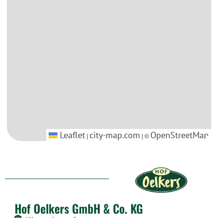
Leaflet
Leaflet
city-map.com
city-map.com
OpenStreetMap
OpenStreetMap
|
|
| ©
| ©
Hof Oelkers GmbH & Co. KG