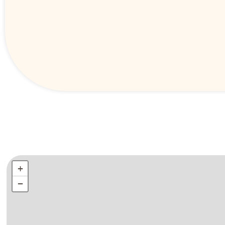
+
+
−
−