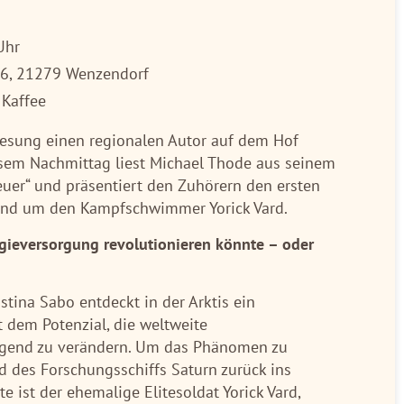
Uhr
 6, 21279 Wenzendorf
& Kaffee
 Lesung einen regionalen Autor auf dem Hof
esem Nachmittag liest Michael Thode aus seinem
Feuer“ und präsentiert den Zuhörern den ersten
und um den Kampfschwimmer Yorick Vard.
rgieversorgung revolutionieren könnte – oder
istina Sabo entdeckt in der Arktis ein
t dem Potenzial, die weltweite
egend zu verändern. Um das Phänomen zu
d des Forschungsschiffs Saturn zurück ins
e ist der ehemalige Elitesoldat Yorick Vard,