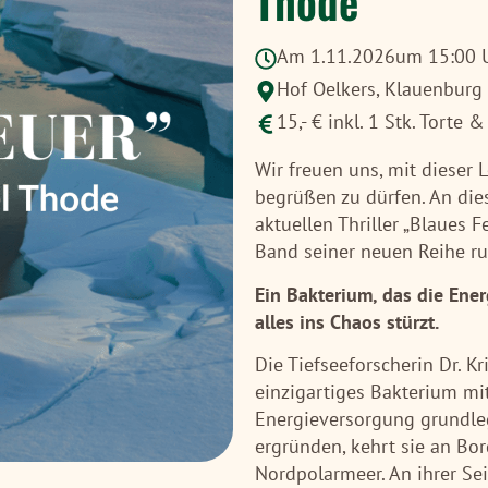
Thode
Am 1.11.2026
um 15:00 
Hof Oelkers,
Klauenburg
15,- € inkl. 1 Stk. Torte 
Wir freuen uns, mit dieser
begrüßen zu dürfen. An di
aktuellen Thriller „Blaues 
Band seiner neuen Reihe r
Ein Bakterium, das die Ene
alles ins Chaos stürzt.
Die Tiefseeforscherin Dr. Kr
einzigartiges Bakterium mi
Energieversorgung grundl
ergründen, kehrt sie an Bor
Nordpolarmeer. An ihrer Seit