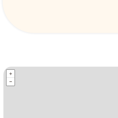
+
+
−
−