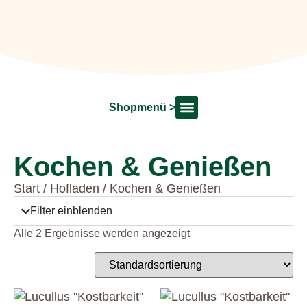
Shopmenü >
Shop Startseite
Dekoration & Floristik
Unsere Marken
Kochen & Genießen
Start
/
Hofladen
/ Kochen & Genießen
Filter einblenden
Alle 2 Ergebnisse werden angezeigt