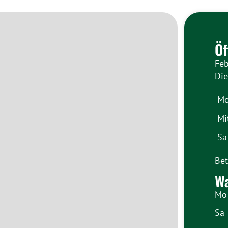
Öf
Feb
Di
Mo
Mi
Sa
Bet
W
Mo 
Sa 