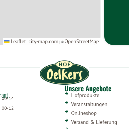
Leaflet
Leaflet
city-map.com
city-map.com
OpenStreetMap
OpenStreetMap
|
|
| ©
| ©
Unsere Angebote
rant
Hofprodukte
2 00-14
Veranstaltungen
2 00-12
Onlineshop
Versand & Lieferung