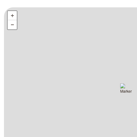
+
+
−
−