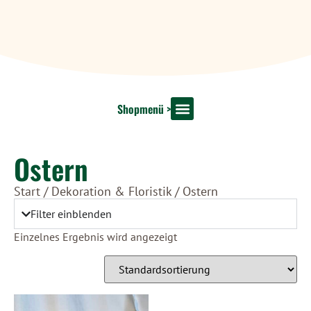
Shopmenü >
Shop Startseite
Dekoration & Floristik
Unsere Marken
Ostern
Start
/
Dekoration & Floristik
/ Ostern
Filter einblenden
Einzelnes Ergebnis wird angezeigt