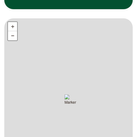
+
+
−
−