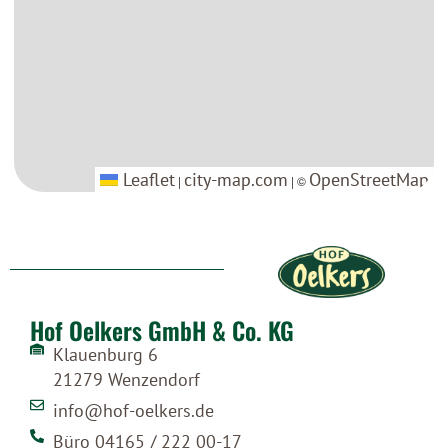
Leaflet
Leaflet
city-map.com
city-map.com
OpenStreetMap
OpenStreetMap
|
|
| ©
| ©
Hof Oelkers GmbH & Co. KG
Klauenburg 6
21279 Wenzendorf
info@hof-oelkers.de
Büro 04165 / 222 00-17