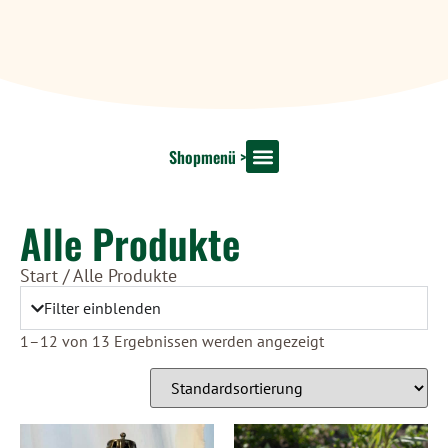
Shopmenü >
Shop Startseite
Dekoration & Floristik
Unsere Marken
Alle Produkte
Start
/ Alle Produkte
Filter einblenden
1–12 von 13 Ergebnissen werden angezeigt