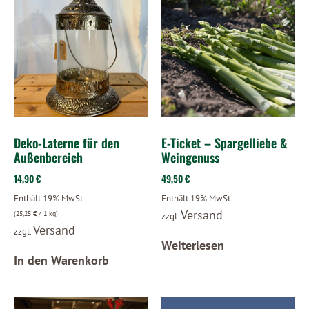
Deko-Laterne für den
E-Ticket – Spargelliebe &
Außenbereich
Weingenuss
14,90
€
49,50
€
Enthält 19% MwSt.
Enthält 19% MwSt.
Versand
(
25,25
€
/ 1 kg)
zzgl.
Versand
zzgl.
Weiterlesen
In den Warenkorb