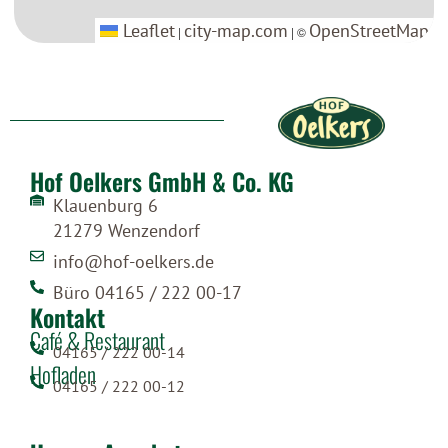
Leaflet
Leaflet
city-map.com
city-map.com
OpenStreetMap
OpenStreetMap
|
|
| ©
| ©
Hof Oelkers GmbH & Co. KG
Klauenburg 6
21279 Wenzendorf
info@hof-oelkers.de
Büro 04165 / 222 00-17
Kontakt
Café & Restaurant
04165 / 222 00-14
Hofladen
04165 / 222 00-12