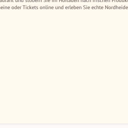
aurant und stöbern Sie im Hofladen nach frischen Produkt
ine oder Tickets online und erleben Sie echte Nordheide-