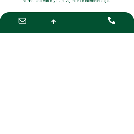
Mit ♥ erstellt von city-map | Agentur für Interneterfolg.de